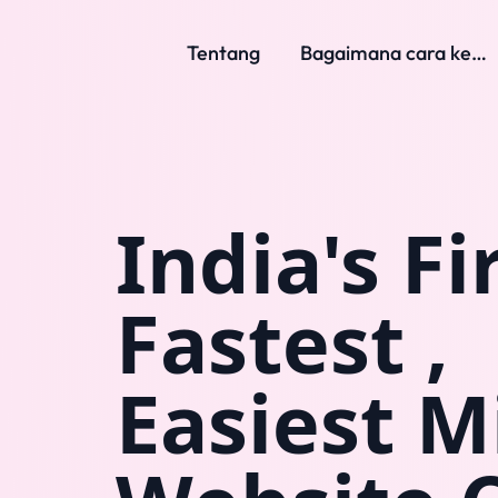
Tentang
Bagaimana cara kerja?
India's Fi
Fastest ,
Easiest M