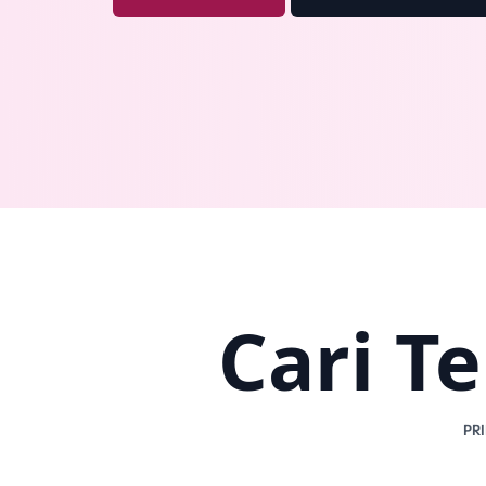
Cari T
PR