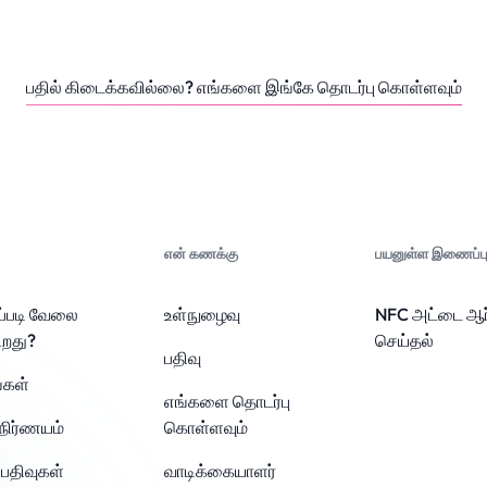
பதில் கிடைக்கவில்லை? எங்களை இங்கே தொடர்பு கொள்ளவும்
என் கணக்கு
பயனுள்ள இணைப்பு
ப்படி வேலை
உள்நுழைவு
NFC அட்டை ஆர்
ிறது?
செய்தல்
பதிவு
்கள்
எங்களை தொடர்பு
நிர்ணயம்
கொள்ளவும்
பதிவுகள்
வாடிக்கையாளர்