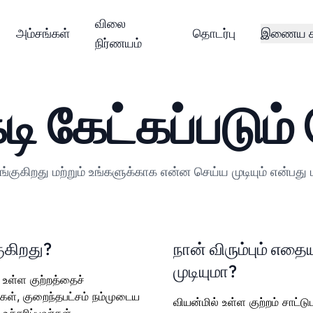
விலை
அம்சங்கள்
தொடர்பு
இணைய கர
நிர்ணயம்
டி கேட்கப்படும்
குகிறது மற்றும் உங்களுக்காக என்ன செய்ய முடியும் என்பத
ுகிறது?
நான் விரும்பும் எதை
முடியுமா?
 உள்ள குற்றத்தைச்
்கள், குறைந்தபட்சம் நம்முடைய
வியன்மில் உள்ள குற்றம் சாட்ட