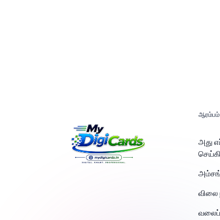
ஆரம்பம்
அது எ
செய்க
அம்சங
விலை 
வலைப்