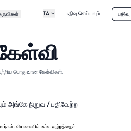
TA
பதிவு செய்யவும்
ுவிகள்
பதிவு
 கேள்வி
ு பற்றிய பொதுவான கேள்விகள்.
யும் அங்கே நிறுவ / பதிவேற்ற
ுபவர்கள், வியனையில் உள்ள குற்றத்தைச்